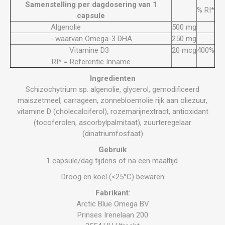
Samenstelling per dagdosering van 1
% RI*
capsule
Algenolie
500 mg
- waarvan Omega-3 DHA
250 mg
Vitamine D3
20 mcg
400%
RI* = Referentie Inname
Ingredienten
Schizochytrium sp. algenolie, glycerol, gemodificeerd
maiszetmeel, carrageen, zonnebloemolie rijk aan oliezuur,
vitamine D (cholecalciferol), rozemarijnextract, antioxidant
(tocoferolen, ascorbylpalmitaat), zuurteregelaar
(dinatriumfosfaat)
Gebruik
1 capsule/dag tijdens of na een maaltijd.
Droog en koel (<25°C) bewaren
Fabrikant
:
Arctic Blue Omega BV
Prinses Irenelaan 200