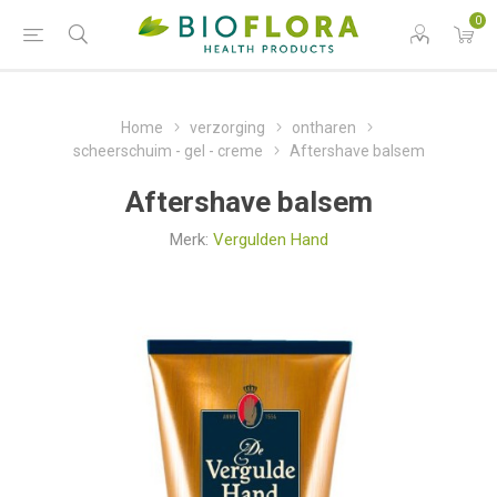
0
Home
verzorging
ontharen
scheerschuim - gel - creme
Aftershave balsem
Aftershave balsem
Merk:
Vergulden Hand