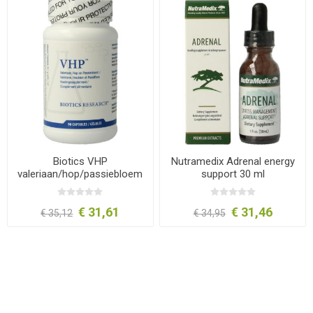
Biotics VHP
Nutramedix Adrenal energy
valeriaan/hop/passiebloem
support 30 ml
90 capsules
€ 31,61
€ 31,46
€ 35,12
€ 34,95