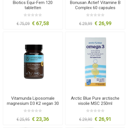
Biotics Equi-Fem 120
Bonusan Actief Vitamine B
tabletten
Complex 60 capsules
€ 67,58
€ 26,99
€ 75,09
€ 29,99
Vitamunda Liposomale
Arctic Blue Pure arctische
magnesium D3 K2 vegan 30
visolie MSC 250ml
capsules
€ 23,36
€ 26,91
€ 25,95
€ 29,90