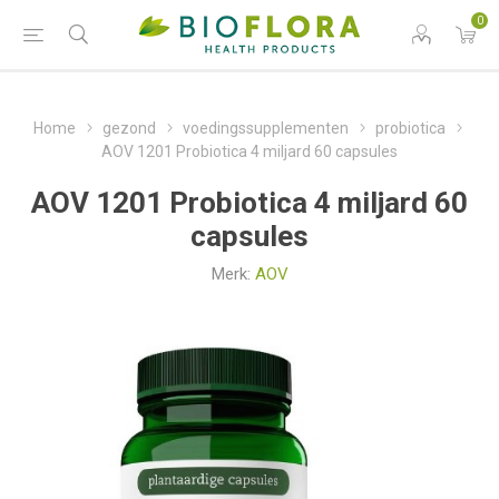
0
Home
gezond
voedingssupplementen
probiotica
AOV 1201 Probiotica 4 miljard 60 capsules
AOV 1201 Probiotica 4 miljard 60
capsules
Merk:
AOV