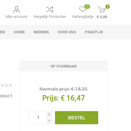
(0)
0
Mijn account
Vergelijk Producten
Verlanglijstje
€ 0,00
TEN
HOME
MERKEN
OVER ONS
PRAKTIJK
OP VOORRAAD
Normale prijs:
€ 18,30
Prijs:
€ 16,47
RODUCT
i
BESTEL
h