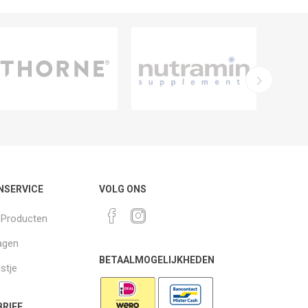
NSERVICE
VOLG ONS
k Producten
agen
BETAALMOGELIJKHEDEN
jstje
RIEF