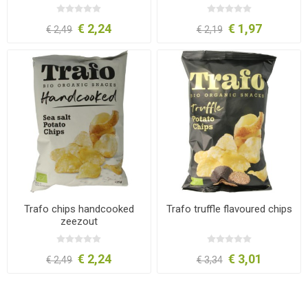
€ 2,24
€ 1,97
€ 2,49
€ 2,19
Trafo chips handcooked
Trafo truffle flavoured chips
zeezout
€ 2,24
€ 3,01
€ 2,49
€ 3,34