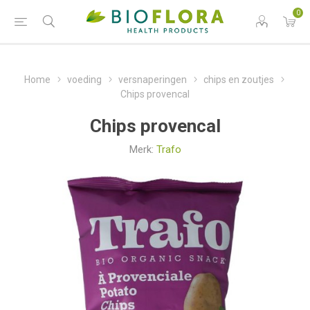
0
Home
voeding
versnaperingen
chips en zoutjes
Chips provencal
Chips provencal
Merk:
Trafo