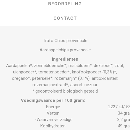
BEOORDELING
CONTACT
Trafo Chips provencale
Aardappelchips provencale
Ingredienten
Aardappelen*, zonnebloemolie*, maisbloem*, dextrose*, zout,
uienpoeder*, tomatenpoeder*, knofookpoeder (0,3%)*,
oregano*, peterselie*, rozemarijn* (0,1%), antioxidanten:
rozemarijnextract*, ascorbinezuur
* gecontroleerd biologisch geteeld
Voedingswaarde per 100 gram:
Energie
2227 kJ/ 5
Vetten
34 gr
-Waarvan verzadigd
3,2 gr
Koolhydraten
49 gr