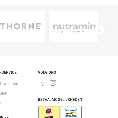
NSERVICE
VOLG ONS
k Producten
agen
BETAALMOGELIJKHEDEN
jstje
RIEF