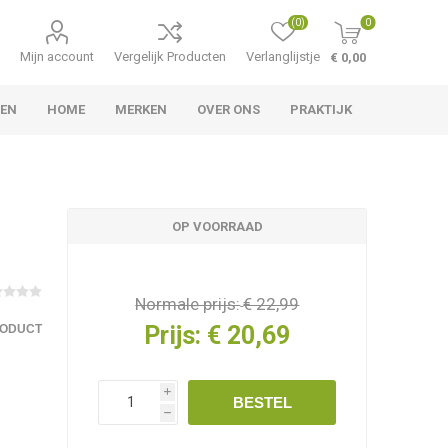
(0)
0
Mijn account
Vergelijk Producten
Verlanglijstje
€ 0,00
TEN
HOME
MERKEN
OVER ONS
PRAKTIJK
OP VOORRAAD
Normale prijs:
€ 22,99
Prijs:
€ 20,69
RODUCT
i
BESTEL
h