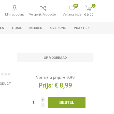
(0)
0
Mijn account
Vergelijk Producten
Verlanglijstje
€ 0,00
TEN
HOME
MERKEN
OVER ONS
PRAKTIJK
OP VOORRAAD
Normale prijs:
€ 9,99
Prijs:
€ 8,99
RODUCT
i
BESTEL
h