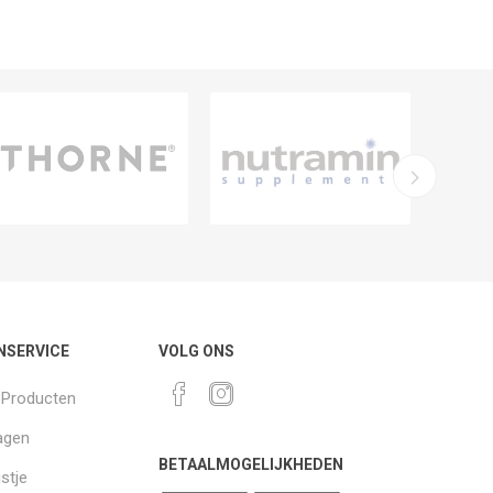
NSERVICE
VOLG ONS
k Producten
agen
BETAALMOGELIJKHEDEN
jstje