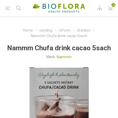
0
Home
voeding
reform
dranken
Nammm Chufa drink cacao 5sach
Nammm Chufa drink cacao 5sach
Merk:
Nammm