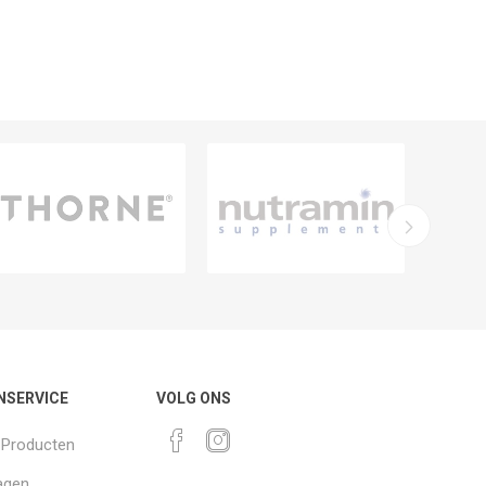
NSERVICE
VOLG ONS
k Producten
agen