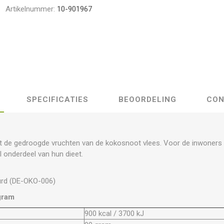
Artikelnummer:
10-901967
SPECIFICATIES
BEOORDELING
CON
t de gedroogde vruchten van de kokosnoot vlees. Voor de inwoners v
l onderdeel van hun dieet.
urd (DE-OKO-006)
gram
900 kcal / 3700 kJ