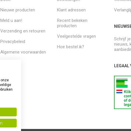
Nieuwe producten
Klant adressen
Verlangli
Meld u aan!
Recent bekeken
producten
NIEUWSB
Verzending en retouren
Veelgestelde vragen
Schrijf j
Privacybeleid
nieuws, 
Hoe bestel ik?
aanbiedi
Algemene voorwaarden
Over ons
LEGAAL
 onze
weldige
ebruiken
en