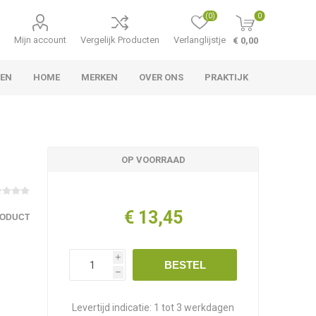
(0)
0
Mijn account
Vergelijk Producten
Verlanglijstje
€ 0,00
LEN
HOME
MERKEN
OVER ONS
PRAKTIJK
OP VOORRAAD
€ 13,45
RODUCT
i
BESTEL
h
Levertijd indicatie:
1 tot 3 werkdagen