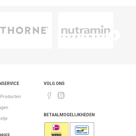
NSERVICE
VOLG ONS
k Producten
agen
BETAALMOGELIJKHEDEN
jstje
RIEF