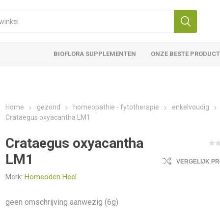
BIOFLORA SUPPLEMENTEN
ONZE BESTE PRODUC
Home
gezond
homeopathie - fytotherapie
enkelvoudig
Crataegus oxyacantha LM1
Crataegus oxyacantha
LM1
VERGELIJK P
Merk:
Homeoden Heel
geen omschrijving aanwezig (6g)