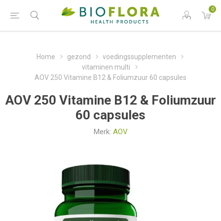
0
Home
gezond
voedingssupplementen
vitaminen multi
AOV 250 Vitamine B12 & Foliumzuur 60 capsules
AOV 250 Vitamine B12 & Foliumzuur
60 capsules
Merk:
AOV