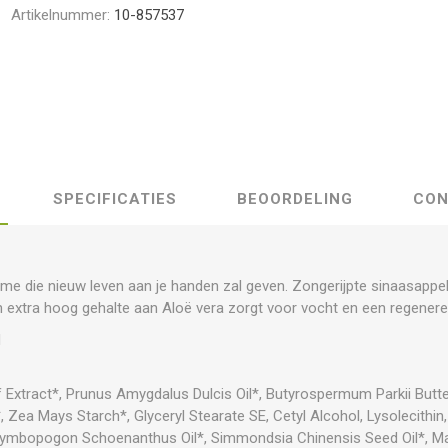
Artikelnummer:
10-857537
SPECIFICATIES
BEOORDELING
CON
e die nieuw leven aan je handen zal geven. Zongerijpte sinaasappel
een extra hoog gehalte aan Aloë vera zorgt voor vocht en een regenere
d
Extract*, Prunus Amygdalus Dulcis Oil*, Butyrospermum Parkii Butter
*, Zea Mays Starch*, Glyceryl Stearate SE, Cetyl Alcohol, Lysolecithin,
 Cymbopogon Schoenanthus Oil*, Simmondsia Chinensis Seed Oil*, Mag