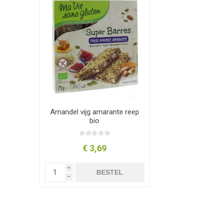
Amandel vijg amarante reep
bio
€ 3,69
i
BESTEL
h