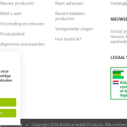
Nieuwe producten
Klant adressen
Verlangli
Meld u aan!
Recent bekeken
producten
NIEUWSB
Verzending en retouren
Veelgestelde vragen
Schrijf j
Privacybeleid
nieuws, 
Hoe bestel ik?
aanbiedi
Algemene voorwaarden
Over ons
LEGAAL
 onze
weldige
ebruiken
en
pCommerce
Copyright 2026 Bioflora Health Products. Alle rechte