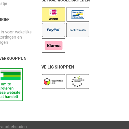
jstje
RIEF
e in voor wekelijks
kortingen en
ngen
 VERKOOPPUNT
VEILIG SHOPPEN
n voorbehouden.