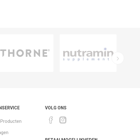
NSERVICE
VOLG ONS
k Producten
agen
BETAALMOGELIJKHEDEN