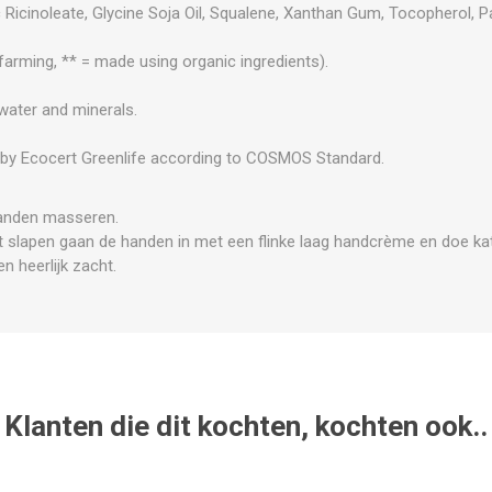
c Ricinoleate, Glycine Soja Oil, Squalene, Xanthan Gum, Tocopherol, Pa
 farming, ** = made using organic ingredients).
 water and minerals.
.
y Ecocert Greenlife according to COSMOS Standard.
anden masseren.
 slapen gaan de handen in met een flinke laag handcrème en doe k
n heerlijk zacht.
Klanten die dit kochten, kochten ook..