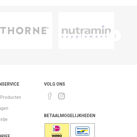
NSERVICE
VOLG ONS
k Producten
agen
BETAALMOGELIJKHEDEN
jstje
RIEF