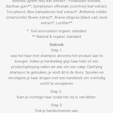
sinensis (green tea) leaf extract*, Potassium sorbate,
Xanthan gum**, Symphytum officinale (comfrey) leaf extract,
Tocopherol, Aloe barbadensis leaf extract*, Anthemis nobilis
(chamomile) flower extract*, Avena strigosa (black oat) seed
extract*, Lecithin**
* Soil association organic standard
** Natural & organic standard
Gebruik
Stap 1:
was het haar met shampoo alvorens het product aan te
brengen. Indien je hardnekkig grijs haar hebt of een
productophoping raden we aan om een zakje Clarifying
shampoo te gebruiken, je vindt dit in de doos. Spoelen en
vervolgens je haar drogen met een handdoek om overtollig
vocht te verwijderen
Stap 2:
Kam je vochtige haar zodat het vrij is van klitten.
Stap 3:
Trek je handschoenen aan.