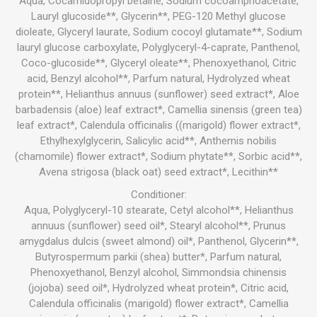
Aqua, Cocamidopropyl betaine, Sodium cocoamphoacetate,
Lauryl glucoside**, Glycerin**, PEG-120 Methyl glucose
dioleate, Glyceryl laurate, Sodium cocoyl glutamate**, Sodium
lauryl glucose carboxylate, Polyglyceryl-4-caprate, Panthenol,
Coco-glucoside**, Glyceryl oleate**, Phenoxyethanol, Citric
acid, Benzyl alcohol**, Parfum natural, Hydrolyzed wheat
protein**, Helianthus annuus (sunflower) seed extract*, Aloe
barbadensis (aloe) leaf extract*, Camellia sinensis (green tea)
leaf extract*, Calendula officinalis ((marigold) flower extract*,
Ethylhexylglycerin, Salicylic acid**, Anthemis nobilis
(chamomile) flower extract*, Sodium phytate**, Sorbic acid**,
Avena strigosa (black oat) seed extract*, Lecithin**
Conditioner:
Aqua, Polyglyceryl-10 stearate, Cetyl alcohol**, Helianthus
annuus (sunflower) seed oil*, Stearyl alcohol**, Prunus
amygdalus dulcis (sweet almond) oil*, Panthenol, Glycerin**,
Butyrospermum parkii (shea) butter*, Parfum natural,
Phenoxyethanol, Benzyl alcohol, Simmondsia chinensis
(jojoba) seed oil*, Hydrolyzed wheat protein*, Citric acid,
Calendula officinalis (marigold) flower extract*, Camellia