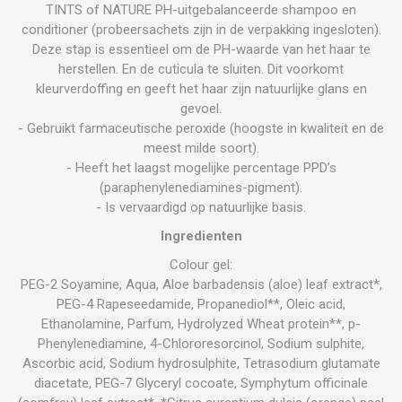
TINTS of NATURE PH-uitgebalanceerde shampoo en
conditioner (probeersachets zijn in de verpakking ingesloten).
Deze stap is essentieel om de PH-waarde van het haar te
herstellen. En de cuticula te sluiten. Dit voorkomt
kleurverdoffing en geeft het haar zijn natuurlijke glans en
gevoel.
- Gebruikt farmaceutische peroxide (hoogste in kwaliteit en de
meest milde soort).
- Heeft het laagst mogelijke percentage PPD’s
(paraphenylenediamines-pigment).
- Is vervaardigd op natuurlijke basis.
Ingredienten
Colour gel:
PEG-2 Soyamine, Aqua, Aloe barbadensis (aloe) leaf extract*,
PEG-4 Rapeseedamide, Propanediol**, Oleic acid,
Ethanolamine, Parfum, Hydrolyzed Wheat protein**, p-
Phenylenediamine, 4-Chlororesorcinol, Sodium sulphite,
Ascorbic acid, Sodium hydrosulphite, Tetrasodium glutamate
diacetate, PEG-7 Glyceryl cocoate, Symphytum officinale