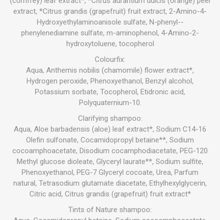
(comfrey) leaf extract*, *Citrus aurantium dulcis (orange) peel
extract, *Citrus grandis (grapefruit) fruit extract, 2-Amino-4-
Hydroxyethylaminoanisole sulfate, N-phenyl--
phenylenediamine sulfate, m-aminophenol, 4-Amino-2-
hydroxytoluene, tocopherol
Colourfix:
Aqua, Anthemis nobilis (chamomile) flower extract*,
Hydrogen peroxide, Phenoxyethanol, Benzyl alcohol,
Potassium sorbate, Tocopherol, Etidronic acid,
Polyquaternium-10.
Clarifying shampoo:
Aqua, Aloe barbadensis (aloe) leaf extract*, Sodium C14-16
Olefin sulfonate, Cocamidopropyl betaine**, Sodium
cocoamphoacetate, Disodium cocamphodiacetate, PEG-120
Methyl glucose dioleate, Glyceryl laurate**, Sodium sulfite,
Phenoxyethanol, PEG-7 Glyceryl cocoate, Urea, Parfum
natural, Tetrasodium glutamate diacetate, Ethylhexylglycerin,
Citric acid, Citrus grandis (grapefruit) fruit extract*
Tints of Nature shampoo: