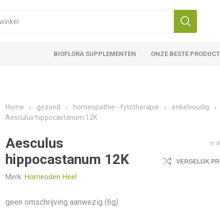
BIOFLORA SUPPLEMENTEN
ONZE BESTE PRODUC
Home
gezond
homeopathie - fytotherapie
enkelvoudig
Aesculus hippocastanum 12K
Aesculus
hippocastanum 12K
VERGELIJK P
Merk:
Homeoden Heel
geen omschrijving aanwezig (6g)