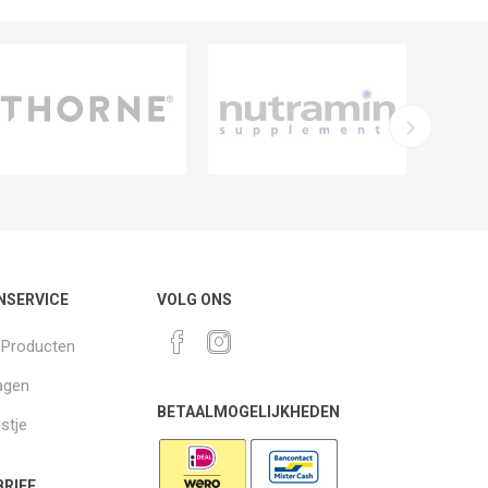
NSERVICE
VOLG ONS
k Producten
agen
BETAALMOGELIJKHEDEN
jstje
RIEF