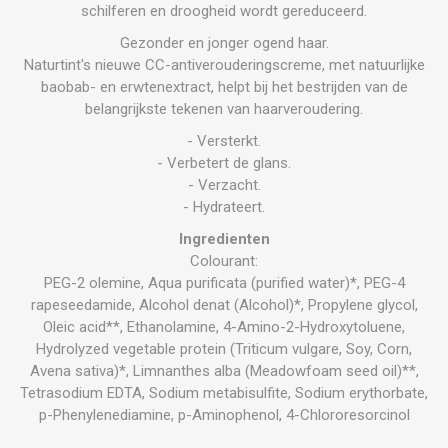
schilferen en droogheid wordt gereduceerd.
Gezonder en jonger ogend haar.
Naturtint's nieuwe CC-antiverouderingscreme, met natuurlijke
baobab- en erwtenextract, helpt bij het bestrijden van de
belangrijkste tekenen van haarveroudering.
- Versterkt.
- Verbetert de glans.
- Verzacht.
- Hydrateert.
Ingredienten
Colourant:
PEG-2 olemine, Aqua purificata (purified water)*, PEG-4
rapeseedamide, Alcohol denat (Alcohol)*, Propylene glycol,
Oleic acid**, Ethanolamine, 4-Amino-2-Hydroxytoluene,
Hydrolyzed vegetable protein (Triticum vulgare, Soy, Corn,
Avena sativa)*, Limnanthes alba (Meadowfoam seed oil)**,
Tetrasodium EDTA, Sodium metabisulfite, Sodium erythorbate,
p-Phenylenediamine, p-Aminophenol, 4-Chlororesorcinol