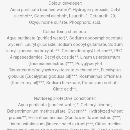
Colour developer:
Aqua purificata (purified water)*, Hydrogen peroxide, Cetyl
alcohol**, Cetearyl alcohol*, Laureth-3, Ceteareth-20,
Oxyquinoline sulfate, Phosphoric acid.
Colour fixing shampoo:
Aqua purificata (purified water)*, Sodium cocoamphoacetate,
Glycerin, Lauryl glucoside, Sodium cocoyl glutamate, Sodium
lauryl glucose carboxylate**, Cocamidopropyl betaine**, PEG-
4 rapeseedamide, Decyl glucoside**, Linum usitatissimum
(linseedseedextract)***, Polyglyceryl-4
Diisostearate/polyhydroxystearate /sebacate**, Eucalyptus
globulus (Eucalyptus globulus oil)***, Rosmarinus officinalis
(Rosemary oil)***, Sodium benzoate, Potassium sorbate,
Citric acid**.
Nutrideep protective conditioner:
Aqua purificata (purified water)*, Cetearyl alcohol,
Behentrimonium methosulfate, Glycerin**, Hydrolyzed wheat
protein**, Helianthus annuus (Sunflower flower extract)***,
Linum usitatissium (linseed seed extract)***, Citrus medica