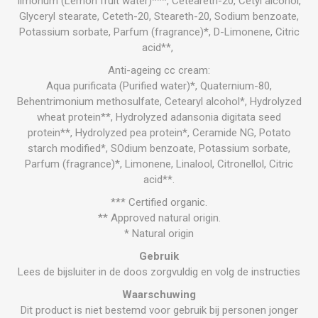
limonum (Lemon fruit water)***, Ceteareth-20, Cetyl alcohol,
Glyceryl stearate, Ceteth-20, Steareth-20, Sodium benzoate,
Potassium sorbate, Parfum (fragrance)*, D-Limonene, Citric
acid**,
Anti-ageing cc cream:
Aqua purificata (Purified water)*, Quaternium-80,
Behentrimonium methosulfate, Cetearyl alcohol*, Hydrolyzed
wheat protein**, Hydrolyzed adansonia digitata seed
protein**, Hydrolyzed pea protein*, Ceramide NG, Potato
starch modified*, SOdium benzoate, Potassium sorbate,
Parfum (fragrance)*, Limonene, Linalool, Citronellol, Citric
acid**.
*** Certified organic.
** Approved natural origin.
* Natural origin
Gebruik
Lees de bijsluiter in de doos zorgvuldig en volg de instructies
Waarschuwing
Dit product is niet bestemd voor gebruik bij personen jonger