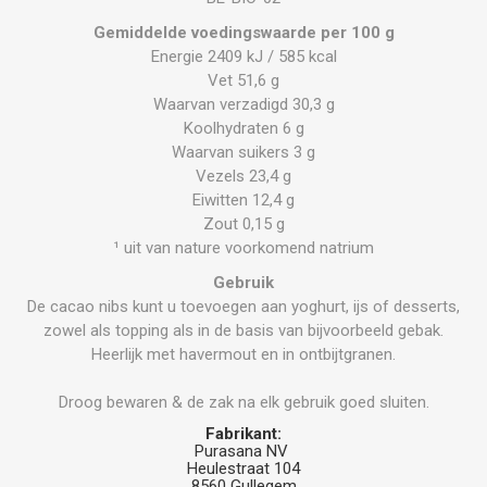
Gemiddelde voedingswaarde per 100 g
Energie 2409 kJ / 585 kcal
Vet 51,6 g
Waarvan verzadigd 30,3 g
Koolhydraten 6 g
Waarvan suikers 3 g
Vezels 23,4 g
Eiwitten 12,4 g
Zout 0,15 g
¹ uit van nature voorkomend natrium
Gebruik
De cacao nibs kunt u toevoegen aan yoghurt, ijs of desserts,
zowel als topping als in de basis van bijvoorbeeld gebak.
Heerlijk met havermout en in ontbijtgranen.
Droog bewaren & de zak na elk gebruik goed sluiten.
Fabrikant:
Purasana NV
Heulestraat 104
8560 Gullegem