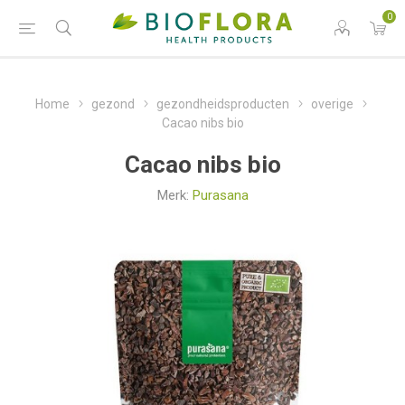
0
Home
gezond
gezondheidsproducten
overige
Cacao nibs bio
Cacao nibs bio
Merk:
Purasana