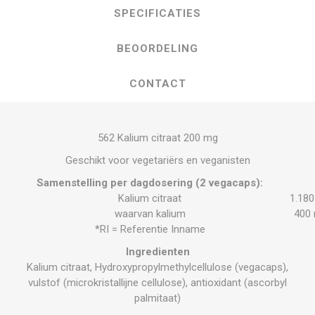
SPECIFICATIES
BEOORDELING
CONTACT
562 Kalium citraat 200 mg
Geschikt voor vegetariërs en veganisten
Samenstelling per dagdosering (2 vegacaps):
Kalium citraat
1.18
waarvan kalium
400
*RI = Referentie Inname
Ingredienten
Kalium citraat, Hydroxypropylmethylcellulose (vegacaps),
vulstof (microkristallijne cellulose), antioxidant (ascorbyl
palmitaat)