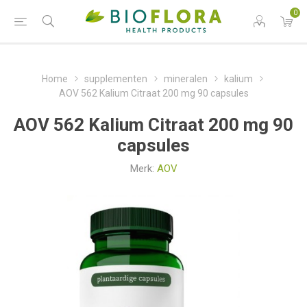
0
Home
supplementen
mineralen
kalium
AOV 562 Kalium Citraat 200 mg 90 capsules
AOV 562 Kalium Citraat 200 mg 90
capsules
Merk:
AOV