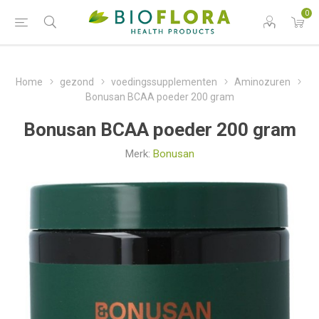
0
Home
gezond
voedingssupplementen
Aminozuren
Bonusan BCAA poeder 200 gram
Bonusan BCAA poeder 200 gram
Merk:
Bonusan