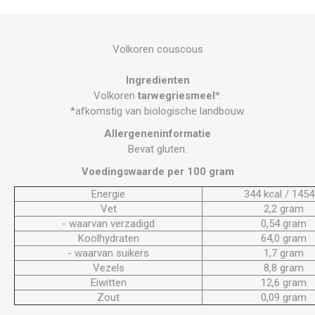
Volkoren couscous
Ingredienten
Volkoren
tarwegriesmeel
*.
*afkomstig van biologische landbouw.
Allergeneninformatie
Bevat gluten.
Voedingswaarde per 100 gram
Energie
344 kcal / 1454 
Vet
2,2 gram
- waarvan verzadigd
0,54 gram
Koolhydraten
64,0 gram
- waarvan suikers
1,7 gram
Vezels
8,8 gram
Eiwitten
12,6 gram
Zout
0,09 gram