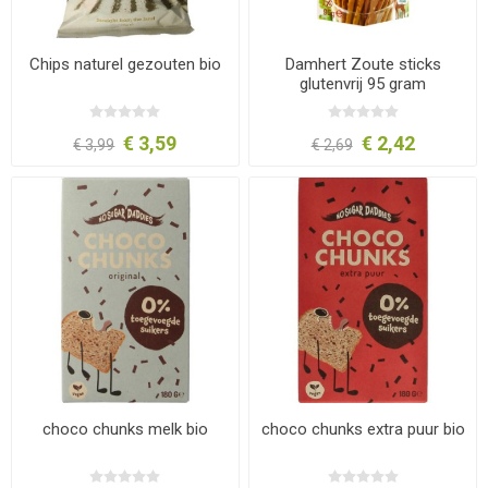
Chips naturel gezouten bio
Damhert Zoute sticks
glutenvrij 95 gram
€ 3,59
€ 2,42
€ 3,99
€ 2,69
choco chunks melk bio
choco chunks extra puur bio