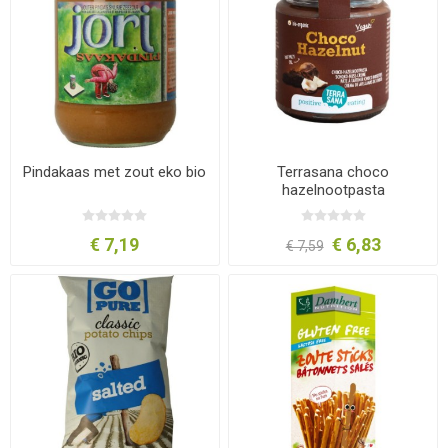
Pindakaas met zout eko bio
Terrasana choco
hazelnootpasta
€ 7,19
€ 6,83
€ 7,59