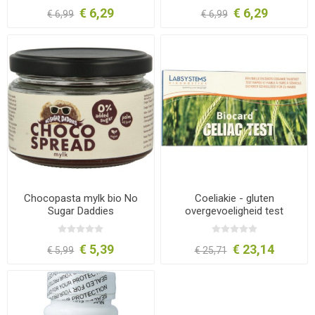
€ 6,29
€ 6,29
€ 6,99
€ 6,99
Chocopasta mylk bio No
Coeliakie - gluten
Sugar Daddies
overgevoeligheid test
€ 5,39
€ 23,14
€ 5,99
€ 25,71