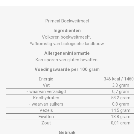
Primeal Boekweitmeel
Ingredienten
Volkoren boekweitmeel*.
*afkomstig van biologische landbouw.
Allergeneninformatie
Kan sporen van gluten bevatten.
Voedingswaarde per 100 gram
Energie
346 kcal / 1460 
Vet
3,3 gram
- waarvan verzadigd
0,7 gram
Koolhydraten
58,2 gram
- waarvan suikers
0,8 gram
Vezels
14,5 gram
Eiwitten
13,8 gram
Zout
0,01 gram
Gebruik