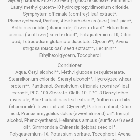
Glyceryl laurate, PEG-120 Methyl glucose dioleate, Panthenol,
Lauryl methyl gluceth-10 hydroxypropyldimonium chloride,
Symphytum officinale (comfrey) leaf extract*,
Phenoxyethanol, Parfum, Aloe barbadensis (aloe) leaf juice*,
Anthemis nobilis (chamomile) flower extract*, Helianthus
annuus (sunflower) seed extract*, Polyquaternium-10, Citric
acid, Tetrasodium glutamate diacetate, Glycerin**, Avena
strigosa (black oat) seed extract**, Lecithin**,
Ethylhexylglycerin, Tocopherol
Conditioner:
Aqua, Cetyl alcohol**, Methyl glucose sesquistearate,
Stearalkonium chloride, Stearyl alcohol**, Hydrolyzed wheat
protein**, Panthenol, Symphytum officinale (comfrey) leaf
extract*, PEG-100 Stearate, Oleth-10, PPG-3 Benzyl ether
myristate, Aloe barbadensis leaf extract*, Anthemis nobilis
(chamomile) flower extract, Glycerin*, Parfum natural, Citric
acid, Prunus amygdalus dulcis (sweet almond) oil*, Benzyl
alcohol, Phenoxyethanol, Helianthus annuus (sunflower) seed
oil*, Simmondsia Chinensis (jojoba) seed oil*,
Polyquaternium-10, Potassium sorbate, Tocopherol, Avena