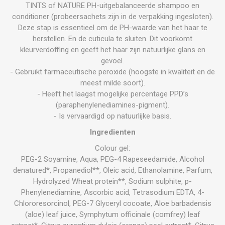
TINTS of NATURE PH-uitgebalanceerde shampoo en
conditioner (probeersachets zijn in de verpakking ingesloten).
Deze stap is essentieel om de PH-waarde van het haar te
herstellen. En de cuticula te sluiten. Dit voorkomt
kleurverdoffing en geeft het haar zijn natuurlijke glans en
gevoel.
- Gebruikt farmaceutische peroxide (hoogste in kwaliteit en de
meest milde soort).
- Heeft het laagst mogelijke percentage PPD’s
(paraphenylenediamines-pigment).
- Is vervaardigd op natuurlijke basis.
Ingredienten
Colour gel:
PEG-2 Soyamine, Aqua, PEG-4 Rapeseedamide, Alcohol
denatured*, Propanediol**, Oleic acid, Ethanolamine, Parfum,
Hydrolyzed Wheat protein**, Sodium sulphite, p-
Phenylenediamine, Ascorbic acid, Tetrasodium EDTA, 4-
Chlororesorcinol, PEG-7 Glyceryl cocoate, Aloe barbadensis
(aloe) leaf juice, Symphytum officinale (comfrey) leaf