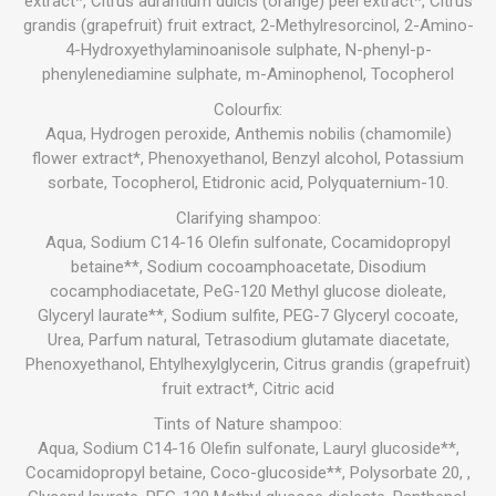
extract*, Citrus aurantium dulcis (orange) peel extract*, Citrus
grandis (grapefruit) fruit extract, 2-Methylresorcinol, 2-Amino-
4-Hydroxyethylaminoanisole sulphate, N-phenyl-p-
phenylenediamine sulphate, m-Aminophenol, Tocopherol
Colourfix:
Aqua, Hydrogen peroxide, Anthemis nobilis (chamomile)
flower extract*, Phenoxyethanol, Benzyl alcohol, Potassium
sorbate, Tocopherol, Etidronic acid, Polyquaternium-10.
Clarifying shampoo:
Aqua, Sodium C14-16 Olefin sulfonate, Cocamidopropyl
betaine**, Sodium cocoamphoacetate, Disodium
cocamphodiacetate, PeG-120 Methyl glucose dioleate,
Glyceryl laurate**, Sodium sulfite, PEG-7 Glyceryl cocoate,
Urea, Parfum natural, Tetrasodium glutamate diacetate,
Phenoxyethanol, Ehtylhexylglycerin, Citrus grandis (grapefruit)
fruit extract*, Citric acid
Tints of Nature shampoo:
Aqua, Sodium C14-16 Olefin sulfonate, Lauryl glucoside**,
Cocamidopropyl betaine, Coco-glucoside**, Polysorbate 20, ,