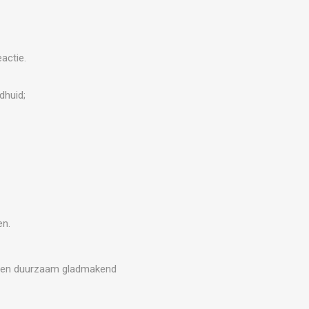
actie.
dhuid;
en.
 een duurzaam gladmakend