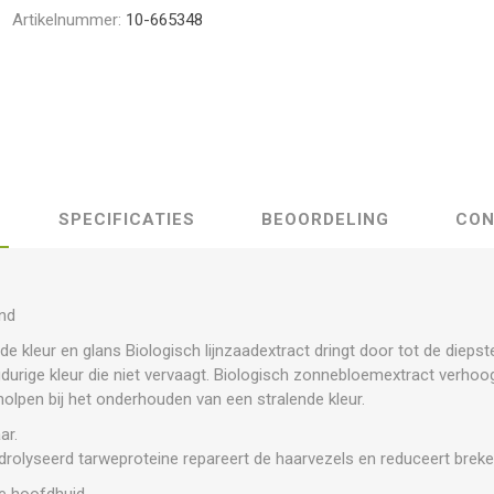
Artikelnummer:
10-665348
SPECIFICATIES
BEOORDELING
CON
ond
nde kleur en glans Biologisch lijnzaadextract dringt door tot de dieps
durige kleur die niet vervaagt. Biologisch zonnebloemextract verho
olpen bij het onderhouden van een stralende kleur.
ar.
drolyseerd tarweproteine repareert de haarvezels en reduceert brek
e hoofdhuid.