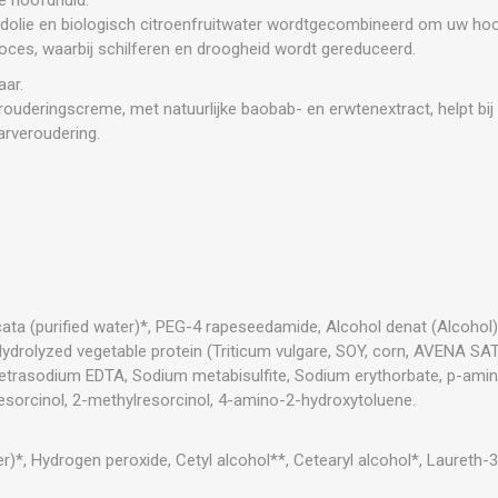
dolie en biologisch citroenfruitwater wordtgecombineerd om uw ho
roces, waarbij schilferen en droogheid wordt gereduceerd.
aar.
rouderingscreme, met natuurlijke baobab- en erwtenextract, helpt bij 
arveroudering.
ata (purified water)*, PEG-4 rapeseedamide, Alcohol denat (Alcohol)*
Hydrolyzed vegetable protein (Triticum vulgare, SOY, corn, AVENA SA
etrasodium EDTA, Sodium metabisulfite, Sodium erythorbate, p-amin
esorcinol, 2-methylresorcinol, 4-amino-2-hydroxytoluene.
er)*, Hydrogen peroxide, Cetyl alcohol**, Cetearyl alcohol*, Laureth-