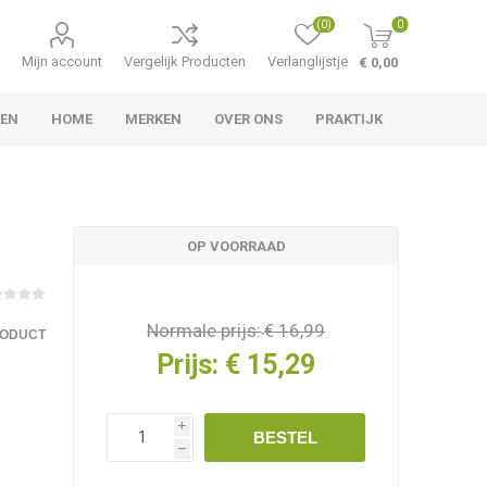
(0)
0
Mijn account
Vergelijk Producten
Verlanglijstje
€ 0,00
TEN
HOME
MERKEN
OVER ONS
PRAKTIJK
OP VOORRAAD
Normale prijs:
€ 16,99
RODUCT
Prijs:
€ 15,29
i
BESTEL
h