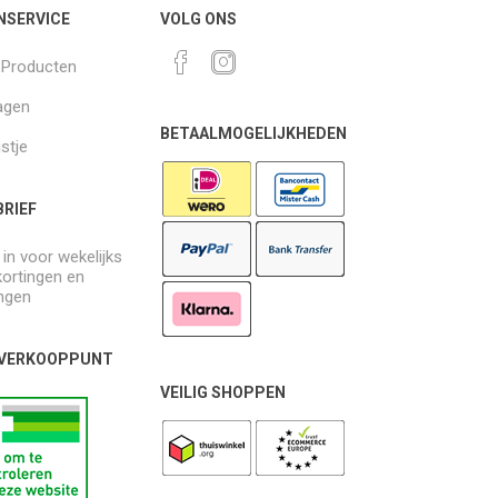
NSERVICE
VOLG ONS
k Producten
agen
BETAALMOGELIJKHEDEN
jstje
RIEF
e in voor wekelijks
kortingen en
ngen
 VERKOOPPUNT
VEILIG SHOPPEN