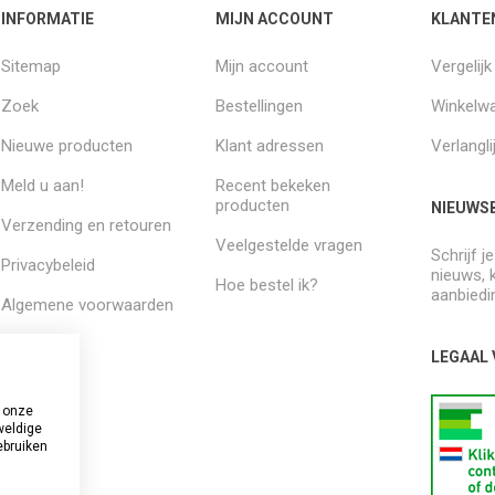
INFORMATIE
MIJN ACCOUNT
KLANTE
Sitemap
Mijn account
Vergelij
Zoek
Bestellingen
Winkelw
Nieuwe producten
Klant adressen
Verlangli
Meld u aan!
Recent bekeken
producten
NIEUWSB
Verzending en retouren
Veelgestelde vragen
Schrijf j
Privacybeleid
nieuws, 
Hoe bestel ik?
aanbiedi
Algemene voorwaarden
Over ons
LEGAAL
 onze
weldige
ebruiken