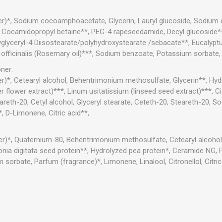
ater)*, Sodium cocoamphoacetate, Glycerin, Lauryl glucoside, Sodium
*, Cocamidopropyl betaine**, PEG-4 rapeseedamide, Decyl glucoside*
yglyceryl-4 Diisostearate/polyhydroxystearate /sebacate**, Eucalypt
 officinalis (Rosemary oil)***, Sodium benzoate, Potassium sorbate, C
oner:
ter)*, Cetearyl alcohol, Behentrimonium methosulfate, Glycerin**, Hy
 flower extract)***, Linum usitatissium (linseed seed extract)***, 
areth-20, Cetyl alcohol, Glyceryl stearate, Ceteth-20, Steareth-20,
, D-Limonene, Citric acid**,
ater)*, Quaternium-80, Behentrimonium methosulfate, Cetearyl alcoho
nia digitata seed protein**, Hydrolyzed pea protein*, Ceramide NG, 
orbate, Parfum (fragrance)*, Limonene, Linalool, Citronellol, Citric