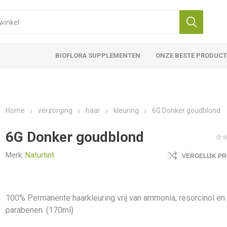
BIOFLORA SUPPLEMENTEN
ONZE BESTE PRODUC
Home
verzorging
haar
kleuring
6G Donker goudblond
6G Donker goudblond
Merk:
Naturtint
VERGELIJK P
100% Permanente haarkleuring vrij van ammonia, resorcinol en
parabenen. (170ml)