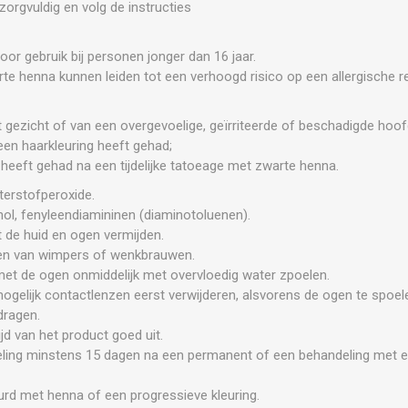
 zorgvuldig en volg de instructies
oor gebruik bij personen jonger dan 16 jaar.
rte henna kunnen leiden tot een verhoogd risico op een allergische re
et gezicht of van een overgevoelige, geïrriteerde of beschadigde hoof
een haarkleuring heeft gehad;
e heeft gehad na een tijdelijke tatoeage met zwarte henna.
erstofperoxide.
nol, fenyleendiamininen (diaminotoluenen).
 de huid en ogen vermijden.
ven van wimpers of wenkbrauwen.
 met de ogen onmiddelijk met overvloedig water zpoelen.
ogelijk contactlenzen eerst verwijderen, alsvorens de ogen te spoel
dragen.
jd van het product goed uit.
ling minstens 15 dagen na een permanent of een behandeling met
urd met henna of een progressieve kleuring.