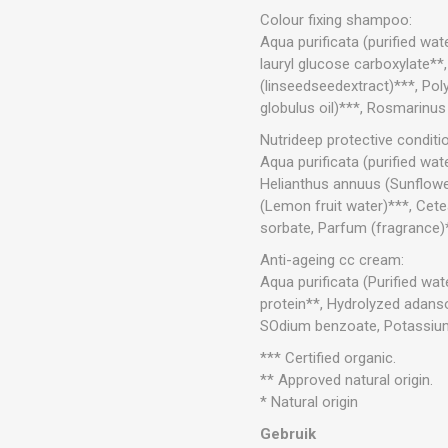
Colour fixing shampoo:
Aqua purificata (purified w
lauryl glucose carboxylate*
(linseedseedextract)***, Pol
globulus oil)***, Rosmarinus
Nutrideep protective conditi
Aqua purificata (purified wa
Helianthus annuus (Sunflower
(Lemon fruit water)***, Cete
sorbate, Parfum (fragrance)*
Anti-ageing cc cream:
Aqua purificata (Purified w
protein**, Hydrolyzed adanso
SOdium benzoate, Potassium s
*** Certified organic.
** Approved natural origin.
* Natural origin
Gebruik