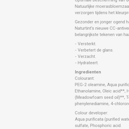
Natuurlijke moerasbloemzaa
verzorgen tijdens het kleurp
Gezonder en jonger ogend h
Naturtint's nieuwe CC-antive
belangrijkste tekenen van ha
- Versterkt.
- Verbetert de glans.
- Verzacht.
- Hydrateert.
Ingredienten
Colourant:
PEG-2 oleamine, Aqua purific
Ethanolamine, Oleic acid**, 
(Meadowfoam seed oil)**, T
phenylenediamine, 4-chloror
Colour developer:
Aqua purificata (purified wat
sulfate, Phosphoric acid.