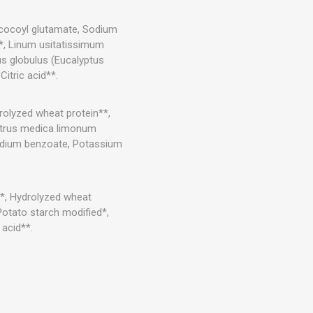
 cocoyl glutamate, Sodium
*, Linum usitatissimum
us globulus (Eucalyptus
itric acid**.
drolyzed wheat protein**,
Citrus medica limonum
 Sodium benzoate, Potassium
l*, Hydrolyzed wheat
Potato starch modified*,
 acid**.