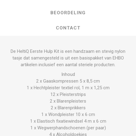
BEOORDELING
CONTACT
De HeltiQ Eerste Hulp Kit is een handzaam en stevig nylon
tasje dat samengesteld is uit een basispakket van EHBO
artikelen inclusief een aantal steriele producten.
Inhoud
2 x Gaaskompressen 5 x 8,5 cm
1 x Hechtpleister textiel rol, 1 m x 1,25 cm
12 x Pleisterstrips
2 x Blarenpleisters
2 x Blarenprikkers
1 x Wondpleister 10 x 6 cm
1 x Elastisch fixatiewindsel 4 m x 6 cm
1 x Wegwerphandschoenen (per paar)
4 x Alcoholdoekjes