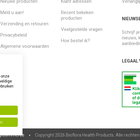
Nieuwe producten
Klant adressen
Verlangli
Meld u aan!
Recent bekeken
producten
NIEUWSB
Verzending en retouren
Veelgestelde vragen
Schrijf j
Privacybeleid
nieuws, 
Hoe bestel ik?
aanbiedi
Algemene voorwaarden
Over ons
LEGAAL
 onze
weldige
ebruiken
en
pCommerce
Copyright 2026 Bioflora Health Products. Alle rechte