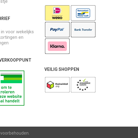
jstje
RIEF
e in voor wekelijks
kortingen en
ngen
 VERKOOPPUNT
VEILIG SHOPPEN
n voorbehouden.