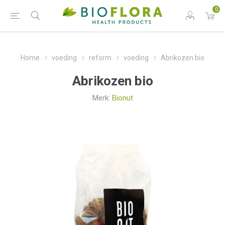
0
Home
voeding
reform
voeding
Abrikozen bio
Abrikozen bio
Merk:
Bionut