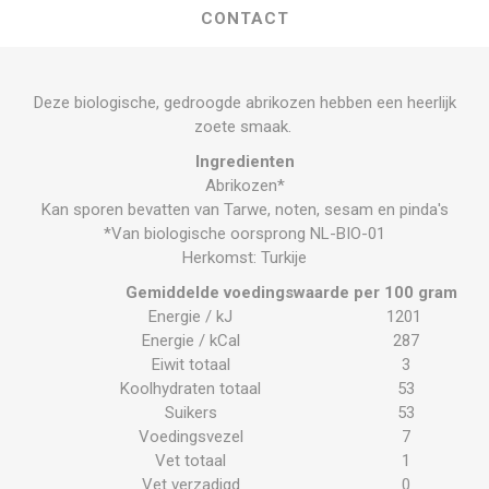
CONTACT
Deze biologische, gedroogde abrikozen hebben een heerlijk
zoete smaak.
Ingredienten
Abrikozen*
Kan sporen bevatten van Tarwe, noten, sesam en pinda's
*Van biologische oorsprong NL-BIO-01
Herkomst: Turkije
Gemiddelde voedingswaarde per 100 gram
Energie / kJ
1201
Energie / kCal
287
Eiwit totaal
3
Koolhydraten totaal
53
Suikers
53
Voedingsvezel
7
Vet totaal
1
Vet verzadigd
0