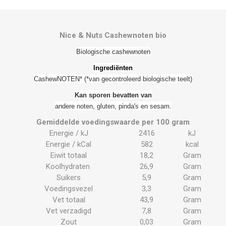
Nice & Nuts Cashewnoten bio
Biologische cashewnoten
Ingrediënten
CashewNOTEN* (*van gecontroleerd biologische teelt)
Kan sporen bevatten van
andere noten, gluten, pinda's en sesam.
Gemiddelde voedingswaarde per 100 gram
Energie / kJ
2416
kJ
Energie / kCal
582
kcal
Eiwit totaal
18,2
Gram
Koolhydraten
26,9
Gram
Suikers
5,9
Gram
Voedingsvezel
3,3
Gram
Vet totaal
43,9
Gram
Vet verzadigd
7,8
Gram
Zout
0,03
Gram