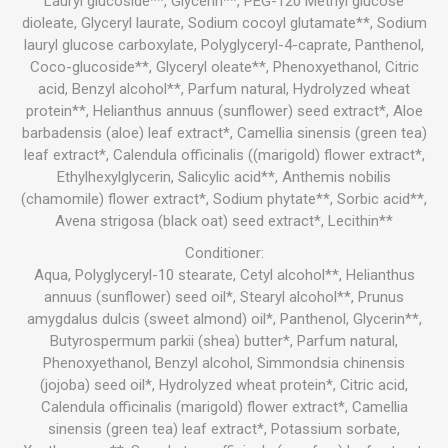
Lauryl glucoside**, Glycerin**, PEG-120 Methyl glucose
dioleate, Glyceryl laurate, Sodium cocoyl glutamate**, Sodium
lauryl glucose carboxylate, Polyglyceryl-4-caprate, Panthenol,
Coco-glucoside**, Glyceryl oleate**, Phenoxyethanol, Citric
acid, Benzyl alcohol**, Parfum natural, Hydrolyzed wheat
protein**, Helianthus annuus (sunflower) seed extract*, Aloe
barbadensis (aloe) leaf extract*, Camellia sinensis (green tea)
leaf extract*, Calendula officinalis ((marigold) flower extract*,
Ethylhexylglycerin, Salicylic acid**, Anthemis nobilis
(chamomile) flower extract*, Sodium phytate**, Sorbic acid**,
Avena strigosa (black oat) seed extract*, Lecithin**
Conditioner:
Aqua, Polyglyceryl-10 stearate, Cetyl alcohol**, Helianthus
annuus (sunflower) seed oil*, Stearyl alcohol**, Prunus
amygdalus dulcis (sweet almond) oil*, Panthenol, Glycerin**,
Butyrospermum parkii (shea) butter*, Parfum natural,
Phenoxyethanol, Benzyl alcohol, Simmondsia chinensis
(jojoba) seed oil*, Hydrolyzed wheat protein*, Citric acid,
Calendula officinalis (marigold) flower extract*, Camellia
sinensis (green tea) leaf extract*, Potassium sorbate,