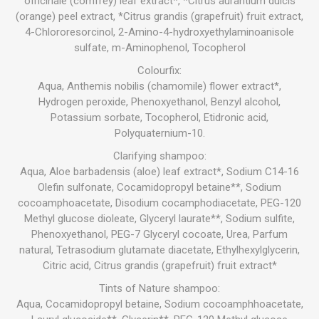
officinale (comfrey) leaf extract*, *Citrus aurantium dulcis
(orange) peel extract, *Citrus grandis (grapefruit) fruit extract,
4-Chlororesorcinol, 2-Amino-4-hydroxyethylaminoanisole
sulfate, m-Aminophenol, Tocopherol
Colourfix:
Aqua, Anthemis nobilis (chamomile) flower extract*,
Hydrogen peroxide, Phenoxyethanol, Benzyl alcohol,
Potassium sorbate, Tocopherol, Etidronic acid,
Polyquaternium-10.
Clarifying shampoo:
Aqua, Aloe barbadensis (aloe) leaf extract*, Sodium C14-16
Olefin sulfonate, Cocamidopropyl betaine**, Sodium
cocoamphoacetate, Disodium cocamphodiacetate, PEG-120
Methyl glucose dioleate, Glyceryl laurate**, Sodium sulfite,
Phenoxyethanol, PEG-7 Glyceryl cocoate, Urea, Parfum
natural, Tetrasodium glutamate diacetate, Ethylhexylglycerin,
Citric acid, Citrus grandis (grapefruit) fruit extract*
Tints of Nature shampoo:
Aqua, Cocamidopropyl betaine, Sodium cocoamphhoacetate,