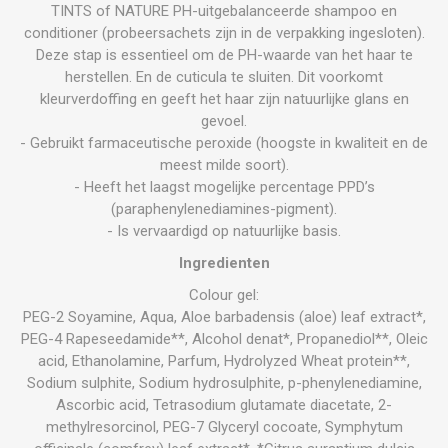
TINTS of NATURE PH-uitgebalanceerde shampoo en
conditioner (probeersachets zijn in de verpakking ingesloten).
Deze stap is essentieel om de PH-waarde van het haar te
herstellen. En de cuticula te sluiten. Dit voorkomt
kleurverdoffing en geeft het haar zijn natuurlijke glans en
gevoel.
- Gebruikt farmaceutische peroxide (hoogste in kwaliteit en de
meest milde soort).
- Heeft het laagst mogelijke percentage PPD’s
(paraphenylenediamines-pigment).
- Is vervaardigd op natuurlijke basis.
Ingredienten
Colour gel:
PEG-2 Soyamine, Aqua, Aloe barbadensis (aloe) leaf extract*,
PEG-4 Rapeseedamide**, Alcohol denat*, Propanediol**, Oleic
acid, Ethanolamine, Parfum, Hydrolyzed Wheat protein**,
Sodium sulphite, Sodium hydrosulphite, p-phenylenediamine,
Ascorbic acid, Tetrasodium glutamate diacetate, 2-
methylresorcinol, PEG-7 Glyceryl cocoate, Symphytum