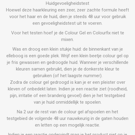
Huidgevoeligheidstest
Hoewel deze haarkleuring een zeer, zeer zachte formule heeft
voor het haar en de huid, dien je steeds 48 uur voor gebruik
een gevoeligheidstest uit te voeren.
Voor het testen hoef je de Colour Gel en Colourfix niet te
mixen.
Was en droog een klein stukje huid: de binnenkant van je
elleboog is een goede plek. Wrijf een klein beetje colour gel op
je fris gewassen en gedroogde huid. Wanneer je verschillende
kleuren samen gebruikt, dien je de donkerste kleur te
gebruiken (of het laagste nummer).
Zodra de colour gel gedroogd is kan je er een pleister over
kleven of onbedekt laten. Indien je een reactie ziet (roodheid,
pijn, irritatie of een branderig gevoel) dien je het testgebied
van je huid onmiddellijk te spoelen.
Na 2 uur de rest van de colour gel afspoelen en het
testgebied de volgende 48 uur nauwkeurig in de gaten houden
en letten op een mogelijk reactie.
Indien je een reactie ondervindt mag je het product niet op je