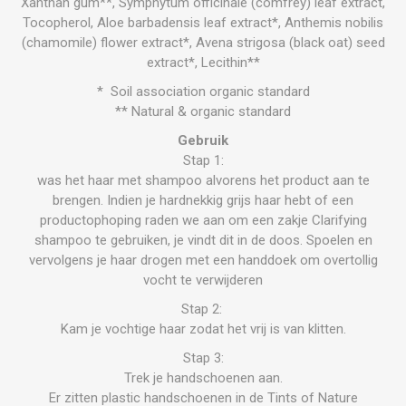
Xanthan gum**, Symphytum officinale (comfrey) leaf extract,
Tocopherol, Aloe barbadensis leaf extract*, Anthemis nobilis
(chamomile) flower extract*, Avena strigosa (black oat) seed
extract*, Lecithin**
* Soil association organic standard
** Natural & organic standard
Gebruik
Stap 1:
was het haar met shampoo alvorens het product aan te
brengen. Indien je hardnekkig grijs haar hebt of een
productophoping raden we aan om een zakje Clarifying
shampoo te gebruiken, je vindt dit in de doos. Spoelen en
vervolgens je haar drogen met een handdoek om overtollig
vocht te verwijderen
Stap 2:
Kam je vochtige haar zodat het vrij is van klitten.
Stap 3:
Trek je handschoenen aan.
Er zitten plastic handschoenen in de Tints of Nature