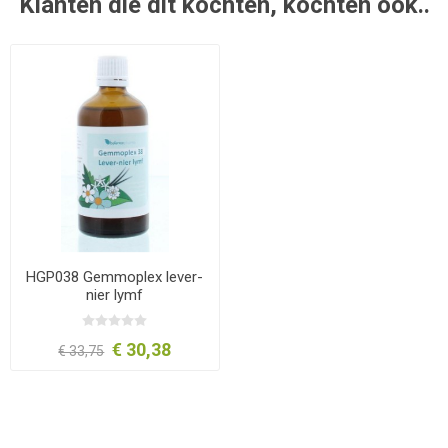
Klanten die dit kochten, kochten ook..
HGP038 Gemmoplex lever-
nier lymf
€ 30,38
€ 33,75