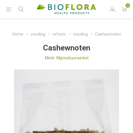
0
Home
voeding
reform
voeding
Cashewnoten
Cashewnoten
Merk:
Mijnnatuurwinkel