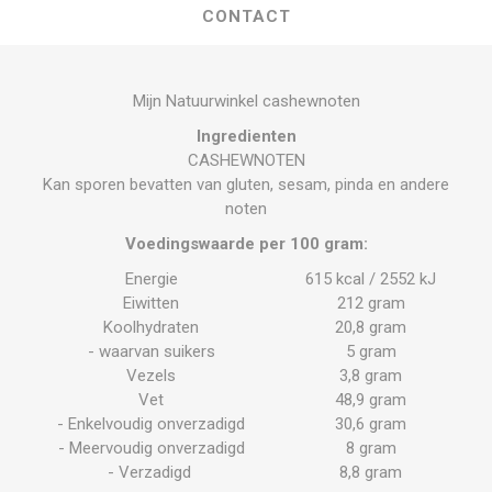
CONTACT
Mijn Natuurwinkel cashewnoten
Ingredienten
CASHEWNOTEN
Kan sporen bevatten van gluten, sesam, pinda en andere
noten
Voedingswaarde per 100 gram:
Energie
615 kcal / 2552 kJ
Eiwitten
212 gram
Koolhydraten
20,8 gram
- waarvan suikers
5 gram
Vezels
3,8 gram
Vet
48,9 gram
- Enkelvoudig onverzadigd
30,6 gram
- Meervoudig onverzadigd
8 gram
- Verzadigd
8,8 gram