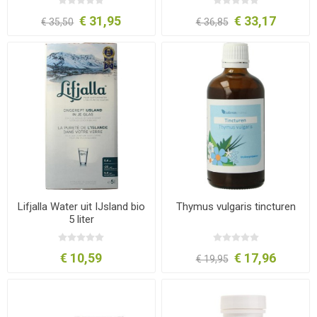
€ 31,95
€ 33,17
€ 35,50
€ 36,85
Lifjalla Water uit IJsland bio
Thymus vulgaris tincturen
5 liter
€ 10,59
€ 17,96
€ 19,95