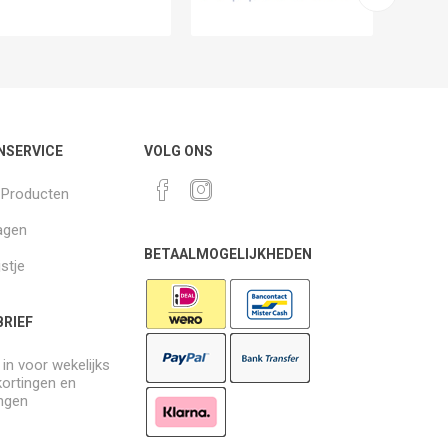
NSERVICE
VOLG ONS
k Producten
agen
BETAALMOGELIJKHEDEN
jstje
RIEF
e in voor wekelijks
kortingen en
ngen