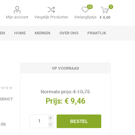
(0)
0
Mijn account
Vergelijk Producten
Verlanglijstje
€ 0,00
LEN
HOME
MERKEN
OVER ONS
PRAKTIJK
OP VOORRAAD
Normale prijs:
€ 10,75
Prijs:
€ 9,46
RODUCT
i
BESTEL
 de
h