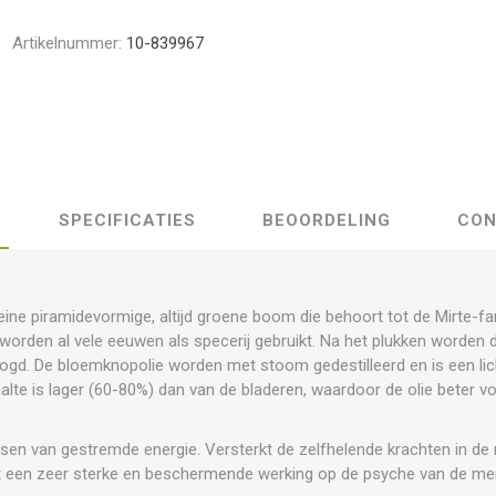
Artikelnummer:
10-839967
SPECIFICATIES
BEOORDELING
CON
ine piramidevormige, altijd groene boom die behoort tot de Mirte-f
worden al vele eeuwen als specerij gebruikt. Na het plukken worden
ogd. De bloemknopolie worden met stoom gedestilleerd en is een lic
alte is lager (60-80%) dan van de bladeren, waardoor de olie beter 
ossen van gestremde energie. Versterkt de zelfhelende krachten in d
ft een zeer sterke en beschermende werking op de psyche van de me