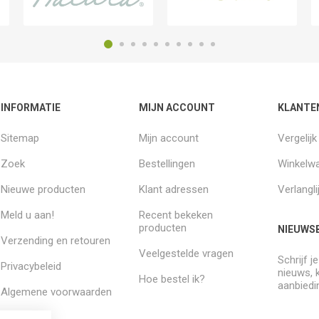
INFORMATIE
MIJN ACCOUNT
KLANTE
Sitemap
Mijn account
Vergelij
Zoek
Bestellingen
Winkelw
Nieuwe producten
Klant adressen
Verlangli
Meld u aan!
Recent bekeken
producten
NIEUWSB
Verzending en retouren
Veelgestelde vragen
Schrijf j
Privacybeleid
nieuws, 
Hoe bestel ik?
aanbiedi
Algemene voorwaarden
Over ons