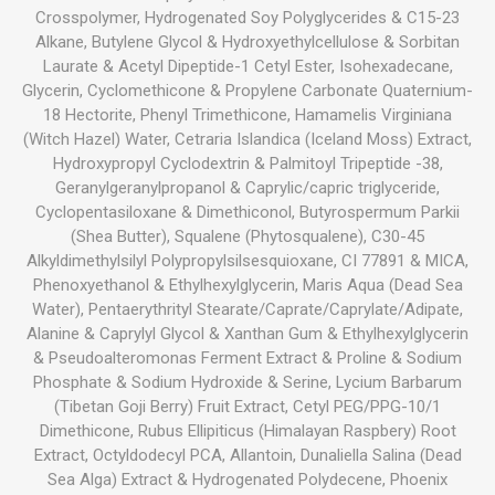
Crosspolymer, Hydrogenated Soy Polyglycerides & C15-23
Alkane, Butylene Glycol & Hydroxyethylcellulose & Sorbitan
Laurate & Acetyl Dipeptide-1 Cetyl Ester, Isohexadecane,
Glycerin, Cyclomethicone & Propylene Carbonate Quaternium-
18 Hectorite, Phenyl Trimethicone, Hamamelis Virginiana
(Witch Hazel) Water, Cetraria Islandica (Iceland Moss) Extract,
Hydroxypropyl Cyclodextrin & Palmitoyl Tripeptide -38,
Geranylgeranylpropanol & Caprylic/capric triglyceride,
Cyclopentasiloxane & Dimethiconol, Butyrospermum Parkii
(Shea Butter), Squalene (Phytosqualene), C30-45
Alkyldimethylsilyl Polypropylsilsesquioxane, CI 77891 & MICA,
Phenoxyethanol & Ethylhexylglycerin, Maris Aqua (Dead Sea
Water), Pentaerythrityl Stearate/Caprate/Caprylate/Adipate,
Alanine & Caprylyl Glycol & Xanthan Gum & Ethylhexylglycerin
& Pseudoalteromonas Ferment Extract & Proline & Sodium
Phosphate & Sodium Hydroxide & Serine, Lycium Barbarum
(Tibetan Goji Berry) Fruit Extract, Cetyl PEG/PPG-10/1
Dimethicone, Rubus Ellipiticus (Himalayan Raspbery) Root
Extract, Octyldodecyl PCA, Allantoin, Dunaliella Salina (Dead
Sea Alga) Extract & Hydrogenated Polydecene, Phoenix