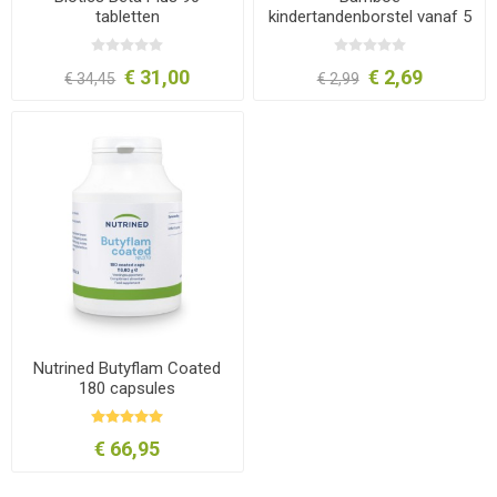
tabletten
kindertandenborstel vanaf 5
jaar
€ 31,00
€ 2,69
€ 34,45
€ 2,99
Nutrined Butyflam Coated
180 capsules
€ 66,95