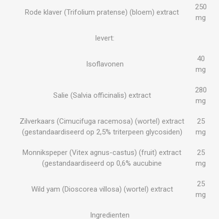
250
Rode klaver (Trifolium pratense) (bloem) extract
mg
levert:
40
Isoflavonen
mg
280
Salie (Salvia officinalis) extract
mg
Zilverkaars (Cimucifuga racemosa) (wortel) extract
25
(gestandaardiseerd op 2,5% triterpeen glycosiden)
mg
Monnikspeper (Vitex agnus-castus) (fruit) extract
25
(gestandaardiseerd op 0,6% aucubine
mg
25
Wild yam (Dioscorea villosa) (wortel) extract
mg
Ingredienten