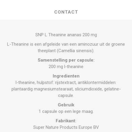
CONTACT
SNP L Theanine ananas 200 mg
L-Theanine is een afgeleide van een aminozuur uit de groene
theeplant (Camellia sinensis).
Samenstelling per capsule:
200 mg l-theanine
Ingredienten
l-theanine, hulpstof: rijstextract, antiklontermiddelen:
plantaardig magnesiumstearaat, sliciumdioxide, gelatine-
capsule.
Gebruik
1 capsule op een lege maag.
Fabrikant:
Super Nature Products Europe BV