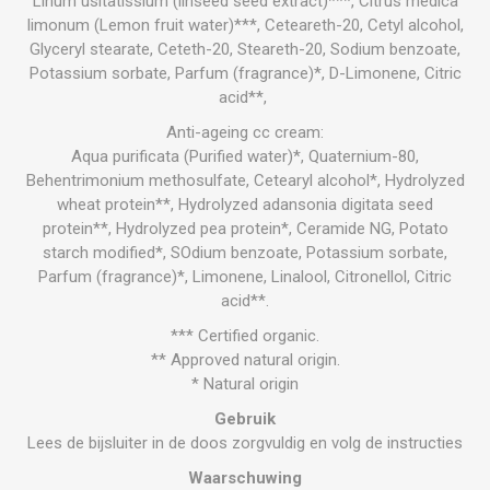
Linum usitatissium (linseed seed extract)***, Citrus medica
limonum (Lemon fruit water)***, Ceteareth-20, Cetyl alcohol,
Glyceryl stearate, Ceteth-20, Steareth-20, Sodium benzoate,
Potassium sorbate, Parfum (fragrance)*, D-Limonene, Citric
acid**,
Anti-ageing cc cream:
Aqua purificata (Purified water)*, Quaternium-80,
Behentrimonium methosulfate, Cetearyl alcohol*, Hydrolyzed
wheat protein**, Hydrolyzed adansonia digitata seed
protein**, Hydrolyzed pea protein*, Ceramide NG, Potato
starch modified*, SOdium benzoate, Potassium sorbate,
Parfum (fragrance)*, Limonene, Linalool, Citronellol, Citric
acid**.
*** Certified organic.
** Approved natural origin.
* Natural origin
Gebruik
Lees de bijsluiter in de doos zorgvuldig en volg de instructies
Waarschuwing