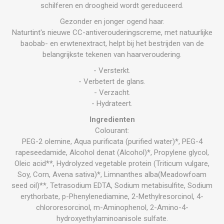
schilferen en droogheid wordt gereduceerd.
Gezonder en jonger ogend haar.
Naturtint's nieuwe CC-antiverouderingscreme, met natuurlijke
baobab- en erwtenextract, helpt bij het bestrijden van de
belangrijkste tekenen van haarveroudering.
- Versterkt.
- Verbetert de glans.
- Verzacht.
- Hydrateert.
Ingredienten
Colourant:
PEG-2 olemine, Aqua purificata (purified water)*, PEG-4
rapeseedamide, Alcohol denat (Alcohol)*, Propylene glycol,
Oleic acid**, Hydrolyzed vegetable protein (Triticum vulgare,
Soy, Corn, Avena sativa)*, Limnanthes alba(Meadowfoam
seed oil)**, Tetrasodium EDTA, Sodium metabisulfite, Sodium
erythorbate, p-Phenylenediamine, 2-Methylresorcinol, 4-
chlororesorcinol, m-Aminophenol, 2-Amino-4-
hydroxyethylaminoanisole sulfate.