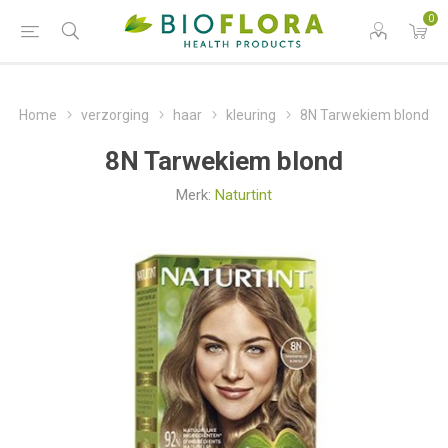
0
Home
verzorging
haar
kleuring
8N Tarwekiem blond
8N Tarwekiem blond
Merk:
Naturtint