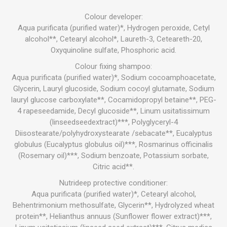
Colour developer:
Aqua purificata (purified water)*, Hydrogen peroxide, Cetyl
alcohol**, Cetearyl alcohol*, Laureth-3, Ceteareth-20,
Oxyquinoline sulfate, Phosphoric acid.
Colour fixing shampoo:
Aqua purificata (purified water)*, Sodium cocoamphoacetate,
Glycerin, Lauryl glucoside, Sodium cocoyl glutamate, Sodium
lauryl glucose carboxylate**, Cocamidopropyl betaine**, PEG-
4 rapeseedamide, Decyl glucoside**, Linum usitatissimum
(linseedseedextract)***, Polyglyceryl-4
Diisostearate/polyhydroxystearate /sebacate**, Eucalyptus
globulus (Eucalyptus globulus oil)***, Rosmarinus officinalis
(Rosemary oil)***, Sodium benzoate, Potassium sorbate,
Citric acid**.
Nutrideep protective conditioner:
Aqua purificata (purified water)*, Cetearyl alcohol,
Behentrimonium methosulfate, Glycerin**, Hydrolyzed wheat
protein**, Helianthus annuus (Sunflower flower extract)***,