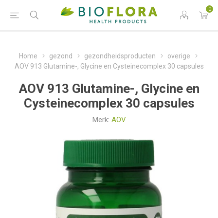
0
Home
gezond
gezondheidsproducten
overige
AOV 913 Glutamine-, Glycine en Cysteinecomplex 30 capsules
AOV 913 Glutamine-, Glycine en
Cysteinecomplex 30 capsules
Merk:
AOV