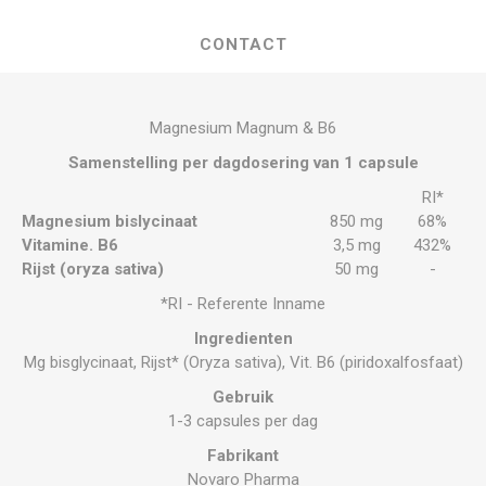
CONTACT
Magnesium Magnum & B6
Samenstelling per dagdosering van 1 capsule
RI*
Magnesium bislycinaat
850 mg
68%
Vitamine. B6
3,5 mg
432%
Rijst (oryza sativa)
50 mg
-
*RI - Referente Inname
Ingredienten
Mg bisglycinaat, Rijst* (Oryza sativa), Vit. B6 (piridoxalfosfaat)
Gebruik
1-3 capsules per dag
Fabrikant
Novaro Pharma