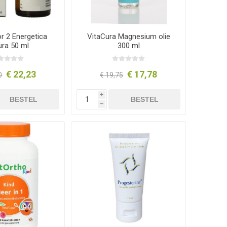
r 2 Energetica
VitaCura Magnesium olie
ura 50 ml
300 ml
€ 22,23
€ 17,78
0
€ 19,75
i
BESTEL
BESTEL
h