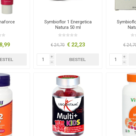
naforce
Symbioflor 1 Energetica
Symbioflo
Natura 50 ml
Nat
8,99
€ 22,23
€ 24,70
€ 24,7
i
i
ESTEL
BESTEL
h
h