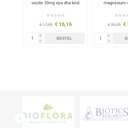
visolie 30mg epa dha kind
magnesium 4 
€ 16,16
€ 
€ 17,95
€ 36,95
i
i
BESTEL
B
h
h