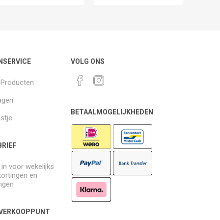
NSERVICE
VOLG ONS
k Producten
agen
BETAALMOGELIJKHEDEN
jstje
RIEF
e in voor wekelijks
kortingen en
ngen
 VERKOOPPUNT