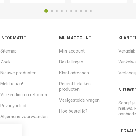
INFORMATIE
MIJN ACCOUNT
KLANTE
Sitemap
Mijn account
Vergelij
Zoek
Bestellingen
Winkelw
Nieuwe producten
Klant adressen
Verlangli
Meld u aan!
Recent bekeken
producten
NIEUWSB
Verzending en retouren
Veelgestelde vragen
Schrijf j
Privacybeleid
nieuws, 
Hoe bestel ik?
aanbiedi
Algemene voorwaarden
Over ons
LEGAAL