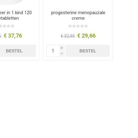
er in 1 kind 120
progesterine menopauzale
tabletten
creme
€ 37,76
€ 29,66
5
€ 32,95
i
BESTEL
BESTEL
h