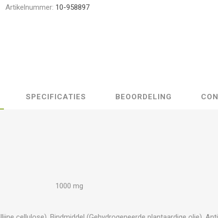
Artikelnummer:
10-958897
SPECIFICATIES
BEOORDELING
CON
1000 mg
allijne cellulose), Bindmiddel (Gehydrogeneerde plantaardige olie), Ant