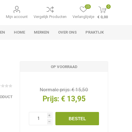
(0)
0
Mijn account
Vergelijk Producten
Verlanglijstje
€ 0,00
TEN
HOME
MERKEN
OVER ONS
PRAKTIJK
OP VOORRAAD
Normale prijs:
€ 15,50
Prijs:
€ 13,95
RODUCT
i
BESTEL
h