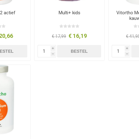
2 actief
Multi+ kids
Vitortho Me
kauw
20,66
€ 16,19
€ 17,99
€ 41,9
i
i
ESTEL
BESTEL
h
h