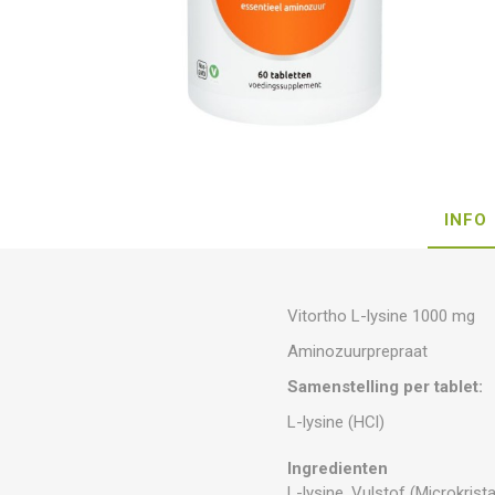
INFO
Vitortho L-lysine 1000 mg
Aminozuurprepraat
Samenstelling per tablet:
L-lysine (HCl)
Ingredienten
L-lysine, Vulstof (Microkrist