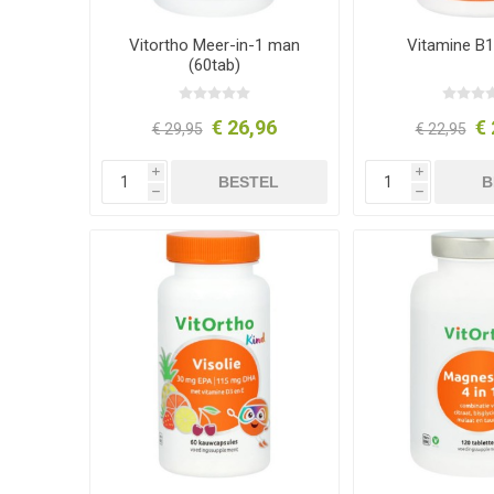
Vitortho Meer-in-1 man
Vitamine B1
(60tab)
€ 26,96
€ 
€ 29,95
€ 22,95
i
i
BESTEL
B
h
h