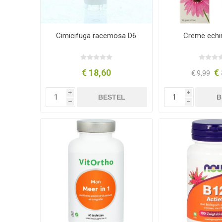
Cimicifuga racemosa D6
Creme echi
€ 18,60
€ 
€ 9,99
i
i
BESTEL
B
h
h