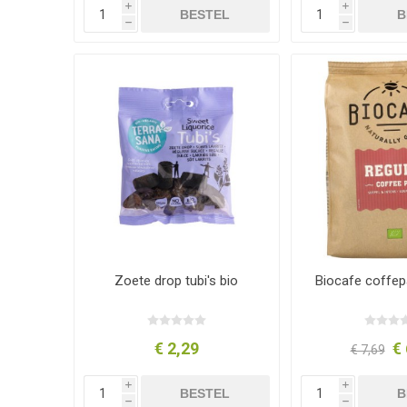
i
i
BESTEL
B
h
h
Zoete drop tubi's bio
Biocafe coffep
€ 2,29
€ 
€ 7,69
i
i
BESTEL
B
h
h