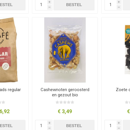
i
i
ESTEL
BESTEL
h
h
ads regular
Cashewnoten geroosterd
Zoete 
en gezout bio
6,92
€ 3,49
€
i
i
ESTEL
BESTEL
h
h