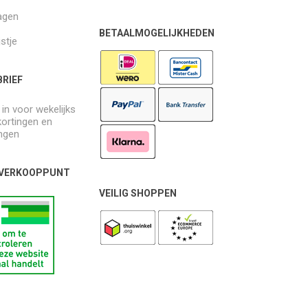
agen
BETAALMOGELIJKHEDEN
jstje
RIEF
e in voor wekelijks
kortingen en
ngen
 VERKOOPPUNT
VEILIG SHOPPEN