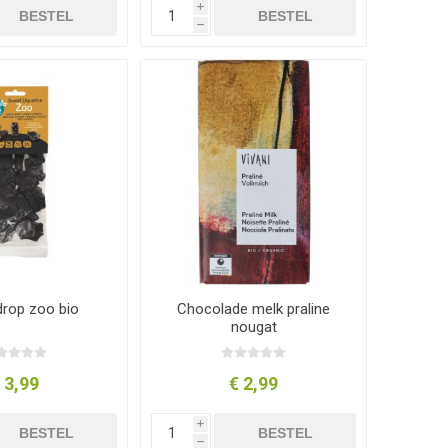
i
BESTEL
BESTEL
h
drop zoo bio
Chocolade melk praline
nougat
 3,99
€ 2,99
i
BESTEL
BESTEL
h