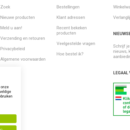
Zoek
Bestellingen
Winkelw
Nieuwe producten
Klant adressen
Verlangli
Meld u aan!
Recent bekeken
producten
NIEUWSB
Verzending en retouren
Veelgestelde vragen
Schrijf j
Privacybeleid
nieuws, 
Hoe bestel ik?
aanbiedi
Algemene voorwaarden
Over ons
LEGAAL
 onze
weldige
ebruiken
en