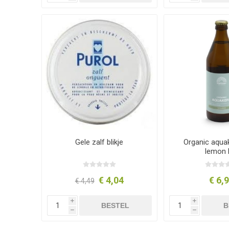
Gele zalf blikje
Organic aquak
lemon 
€ 4,04
€ 6,
€ 4,49
i
i
BESTEL
B
h
h