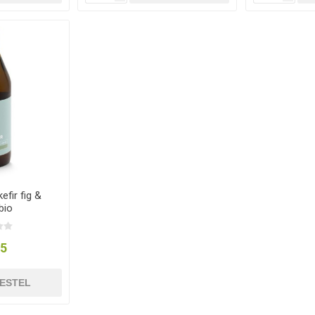
efir fig &
bio
95
ESTEL