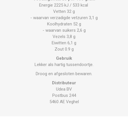
Energie 2225 kJ / 533 kcal
Vetten 32 g
- waarvan verzadigde vetzuren 3,1 g
Koolhydraten 52 g
- waarvan suikers 2,6 g
Vezels 3,8 g
Eiwitten 6,1 g
Zout 0.9 g
Gebruik
Lekker als hartig tussendoortje.
Droog en afgesloten bewaren.
Distributeur
Udea BV
Postbus 244
5460 AE Veghel