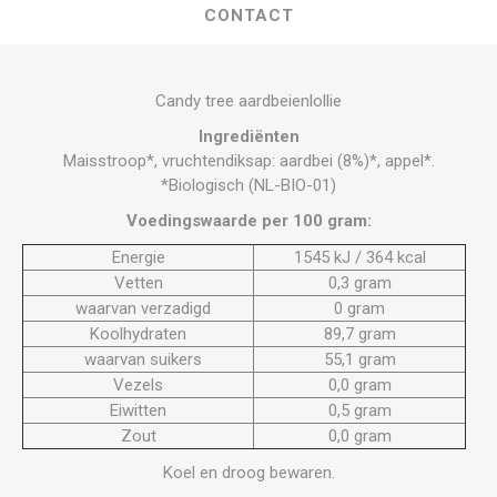
CONTACT
Candy tree aardbeienlollie
Ingrediënten
Maisstroop*, vruchtendiksap: aardbei (8%)*, appel*.
*Biologisch (NL-BIO-01)
Voedingswaarde per 100 gram:
Energie
1545 kJ / 364 kcal
Vetten
0,3 gram
waarvan verzadigd
0 gram
Koolhydraten
89,7 gram
waarvan suikers
55,1 gram
Vezels
0,0 gram
Eiwitten
0,5 gram
Zout
0,0 gram
Koel en droog bewaren.