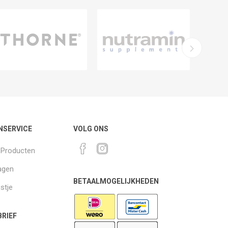
NSERVICE
VOLG ONS
k Producten
agen
BETAALMOGELIJKHEDEN
jstje
RIEF