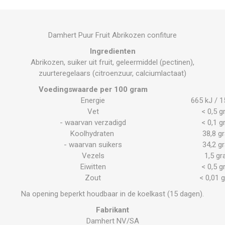
Damhert Puur Fruit Abrikozen confiture
Ingredienten
Abrikozen, suiker uit fruit, geleermiddel (pectinen),
zuurteregelaars (citroenzuur, calciumlactaat)
Voedingswaarde per 100 gram
Energie
665 kJ / 1
Vet
< 0,5 
- waarvan verzadigd
< 0,1 
Koolhydraten
38,8 g
- waarvan suikers
34,2 g
Vezels
1,5 g
Eiwitten
< 0,5 
Zout
< 0,01 
Na opening beperkt houdbaar in de koelkast (15 dagen).
Fabrikant
Damhert NV/SA