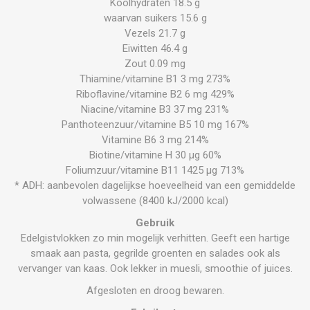
Koolhydraten 18.5 g
waarvan suikers 15.6 g
Vezels 21.7 g
Eiwitten 46.4 g
Zout 0.09 mg
Thiamine/vitamine B1 3 mg 273%
Riboflavine/vitamine B2 6 mg 429%
Niacine/vitamine B3 37 mg 231%
Panthoteenzuur/vitamine B5 10 mg 167%
Vitamine B6 3 mg 214%
Biotine/vitamine H 30 µg 60%
Foliumzuur/vitamine B11 1425 µg 713%
* ADH: aanbevolen dagelijkse hoeveelheid van een gemiddelde
volwassene (8400 kJ/2000 kcal)
Gebruik
Edelgistvlokken zo min mogelijk verhitten. Geeft een hartige
smaak aan pasta, gegrilde groenten en salades ook als
vervanger van kaas. Ook lekker in muesli, smoothie of juices.
Afgesloten en droog bewaren.