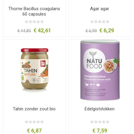
Thorne Bacillus coagulans
Agar agar
60 capsules
€ 42,61
€ 6,29
€ 44,85
€ 6,99
Tahin zonder zout bio
Edelgistvlokken
€ 6,87
€ 7,59