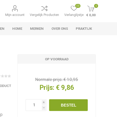
(0)
0
Mijn account
Vergelijk Producten
Verlanglijstje
€ 0,00
LEN
HOME
MERKEN
OVER ONS
PRAKTIJK
OP VOORRAAD
Normale prijs:
€ 10,95
Prijs:
€ 9,86
RODUCT
i
BESTEL
h
op