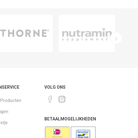
NSERVICE
VOLG ONS
k Producten
agen
BETAALMOGELIJKHEDEN
jstje