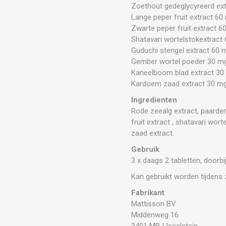
Zoethout gedeglycyreerd ext
Lange peper fruit extract 60
Zwarte peper fruit extract 6
Shatavari wortelstokextract
Guduchi stengel extract 60 
Gember wortel poeder 30 mg
Kaneelboom blad extract 30
Kardoem zaad extract 30 m
Ingredienten
Rode zeealg extract, paarden
fruit extract , shatavari wo
zaad extract.
Gebruik
3 x daags 2 tabletten, doorb
Kan gebruikt worden tijdens 
Fabrikant
Mattisson BV
Middenweg 16
3401 MB IJsselstein