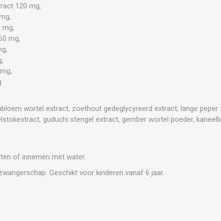
ract 120 mg,
 mg,
0 mg,
 60 mg,
mg,
,
 mg,
g
bloem wortel extract, zoethout gedeglycyreerd extract, lange peper f
rtelstokextract, guduchi stengel extract, gember wortel poeder, kane
ijten of innemen met water.
zwangerschap. Geschikt voor kinderen vanaf 6 jaar.