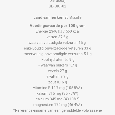
oleracea)
BE-BIO-02
Land van herkomst
: Brazilie
Voedingswaarde per 100 gram
Energie 2346 kJ / 560 kcal
vetten 37.2 g
waarvan verzadigde vetzuren 15 g,
enkelvoudig onverzadigde vetzuren 33 g
meervoudig onverzadigde vetzuren 5.1 g
koolhydraten 50.9 g
- waarvan suikers 1.7 g
vezels 27 g
eiwitten 9.8 g
zout 0.16 g
vitamine E 12.7 mg (105.8%*)
kalium 715 mg (35.75%*)
calcium 345 mg (43.13%*)
magnesium 174 mg (46.4%*)
*Referentie-inname van een gemiddelde volwassene