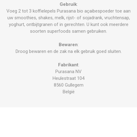
Gebruik
:
Voeg 2 tot 3 koffielepels Purasana bio açaibespoeder toe aan
uw smoothies, shakes, melk, rijst- of sojadrank, vruchtensap,
yoghurt, ontbijtgranen of in gerechten. U kunt ook meerdere
soorten superfoods samen gebruiken.
Bewaren
:
Droog bewaren en de zak na elk gebruik goed sluiten.
Fabrikant
:
Purasana NV
Heulestraat 104
8560 Gullegem
België