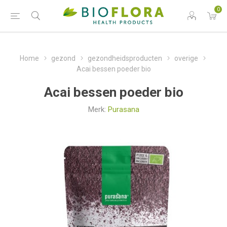
0
Home
gezond
gezondheidsproducten
overige
Acai bessen poeder bio
Acai bessen poeder bio
Merk:
Purasana