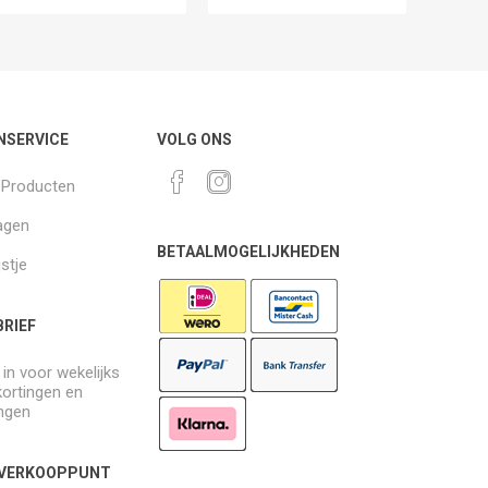
NSERVICE
VOLG ONS
k Producten
agen
BETAALMOGELIJKHEDEN
jstje
RIEF
e in voor wekelijks
kortingen en
ngen
 VERKOOPPUNT