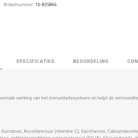
Artikelnummer:
10-835866
SPECIFICATIES
BEOORDELING
CON
e normale werking van het immuniteitssysteem en helpt de vermoeidhe
lt; Sucralose, Ascorbinezuur (vitamine C), Saccharose, Calciumascor
llulose, antiklontermiddelen: calciumstearaat (SOJA); Siliciumdioxide, 