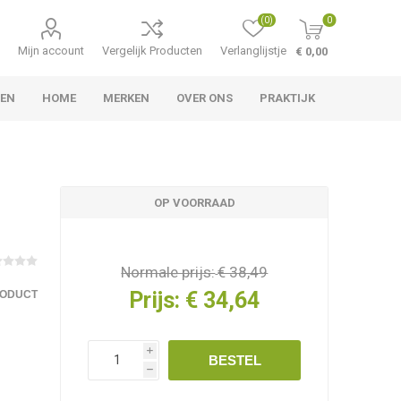
(0)
0
Mijn account
Vergelijk Producten
Verlanglijstje
€ 0,00
TEN
HOME
MERKEN
OVER ONS
PRAKTIJK
OP VOORRAAD
Normale prijs:
€ 38,49
Prijs:
€ 34,64
RODUCT
i
BESTEL
h