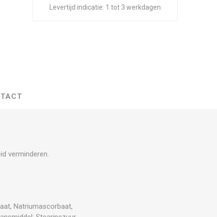
Levertijd indicatie:
1 tot 3 werkdagen
TACT
id verminderen.
baat, Natriumascorbaat,
glansmiddel: Stearinezuur,