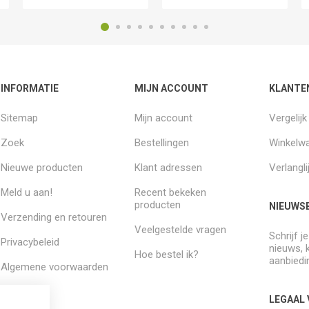
INFORMATIE
MIJN ACCOUNT
KLANTE
Sitemap
Mijn account
Vergelij
Zoek
Bestellingen
Winkelw
Nieuwe producten
Klant adressen
Verlangli
Meld u aan!
Recent bekeken
producten
NIEUWSB
Verzending en retouren
Veelgestelde vragen
Schrijf j
Privacybeleid
nieuws, 
Hoe bestel ik?
aanbiedi
Algemene voorwaarden
Over ons
LEGAAL