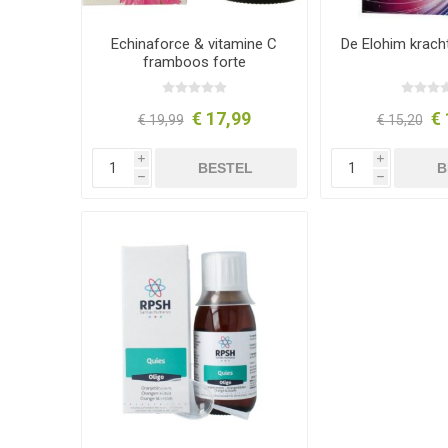
Echinaforce & vitamine C
De Elohim krach
framboos forte
€ 17,99
€ 
€ 19,99
€ 15,20
i
i
BESTEL
B
h
h