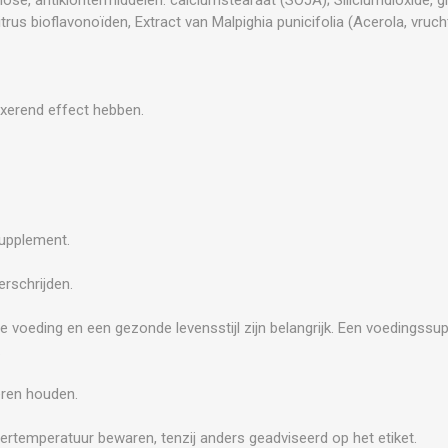
s bioflavonoïden, Extract van Malpighia punicifolia (Acerola, vruch
axerend effect hebben.
supplement.
rschrijden.
e voeding en een gezonde levensstijl zijn belangrijk. Een voedingss
.
eren houden.
ertemperatuur bewaren, tenzij anders geadviseerd op het etiket.