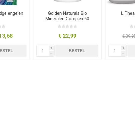
tige engelen
Golden Naturals Bio
L Thea
Mineralen Complex 60
vegacapsules
13,68
€ 22,99
€ 39,9
i
i
ESTEL
BESTEL
h
h